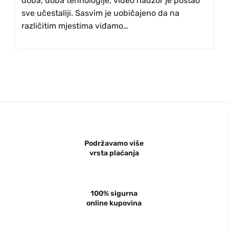
doba, doba tehnologije, video nadzor je postao
sve učestaliji. Sasvim je uobičajeno da na
različitim mjestima viđamo…
Podržavamo više
vrsta plaćanja
100% sigurna
online kupovina