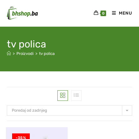
MENU
0
tv polica
>
Proizvodi
>
tv polica
Poredaj od zadnjeg
-35%