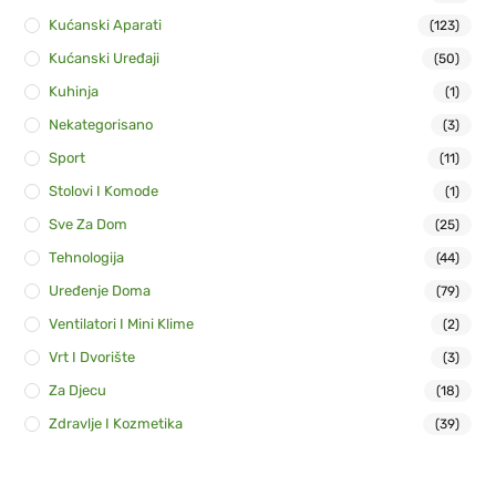
Kućanski Aparati
(123)
Kućanski Uređaji
(50)
Kuhinja
(1)
Nekategorisano
(3)
Sport
(11)
Stolovi I Komode
(1)
Sve Za Dom
(25)
Tehnologija
(44)
Uređenje Doma
(79)
Ventilatori I Mini Klime
(2)
Vrt I Dvorište
(3)
Za Djecu
(18)
Zdravlje I Kozmetika
(39)