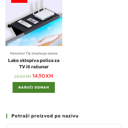
Pametni TV
,
Uređenje doma
Lako sklopiva polica za
TV iIi računar
14,90
KM
23,00
KM
NARUČI ODMAH
Potraži proizvod po nazivu