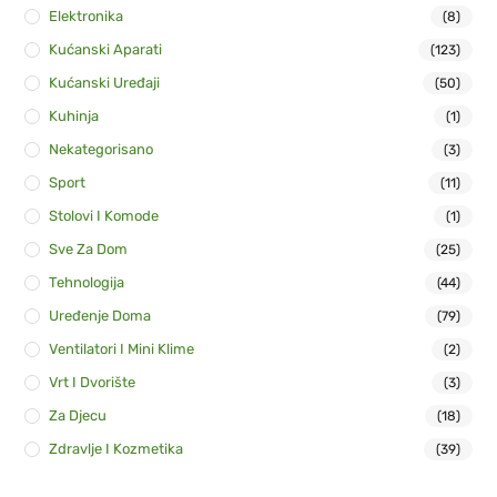
Elektronika
(8)
Kućanski Aparati
(123)
Kućanski Uređaji
(50)
Kuhinja
(1)
Nekategorisano
(3)
Sport
(11)
Stolovi I Komode
(1)
Sve Za Dom
(25)
Tehnologija
(44)
Uređenje Doma
(79)
Ventilatori I Mini Klime
(2)
Vrt I Dvorište
(3)
Za Djecu
(18)
Zdravlje I Kozmetika
(39)