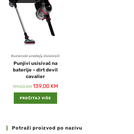
Kućanski uređaji
,
Usisivači
Punjivi usisivač na
baterije – dirt devil
cavalier
139,00
KM
199,00
KM
PROČITAJ VIŠE
Potraži proizvod po nazivu