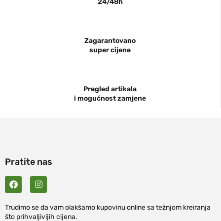
24/48h
Zagarantovano
super cijene
Pregled artikala
i mogućnost zamjene
Pratite nas
Trudimo se da vam olakšamo kupovinu online sa težnjom kreiranja
što prihvaljivijih cijena.