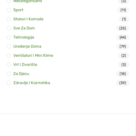
Nekategorisano
(3)
Sport
(11)
Stolovi I Komode
(1)
Sve Za Dom
(25)
Tehnologija
(44)
Uređenje Doma
(79)
Ventilatori I Mini Klime
(2)
Vrt I Dvorište
(3)
Za Djecu
(18)
Zdravlje I Kozmetika
(39)