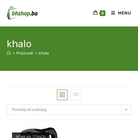
MENU
0
khalo
>
Proizvodi
>
khalo
Poredaj od zadnjeg
NEMA NA STANJU