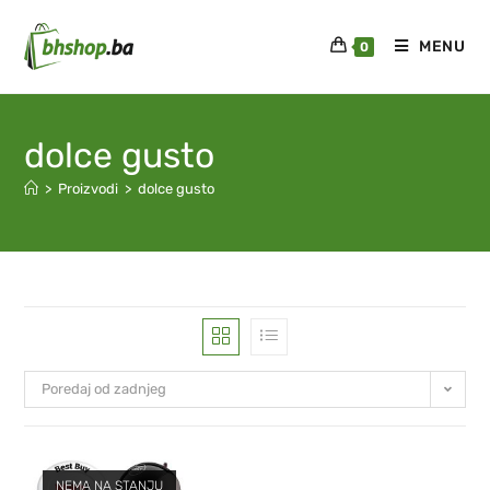
MENU
0
dolce gusto
>
Proizvodi
>
dolce gusto
Poredaj od zadnjeg
NEMA NA STANJU