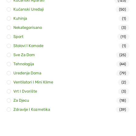
Kućanski Aparati
(123)
Kućanski Uređaji
(50)
Kuhinja
(1)
Nekategorisano
(3)
Sport
(11)
Stolovi I Komode
(1)
Sve Za Dom
(25)
Tehnologija
(44)
Uređenje Doma
(79)
Ventilatori I Mini Klime
(2)
Vrt I Dvorište
(3)
Za Djecu
(18)
Zdravlje I Kozmetika
(39)